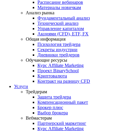
Расписание вебинаров
Материалы новичкам
Анализ рынка
Фундаментальный анализ
Технический анализ
Управление капиталом
Акциями (CFD), ETF, FX
Общая информация
Психология трейдера
Секреты индустрии
Дневники трейдеров
Обучающие ресурсы
Курс Affiliate Marketing
Проект BinarySchool
Криптовалюта
Контракт на разницу CFD
Услуги
Трейдерам
Защита трейдера
Компенсационный пакет
Брокер плюс
Выбор брокера
Вебмастерам
Партнерский маркетинг
Курс Affiliate Marketing