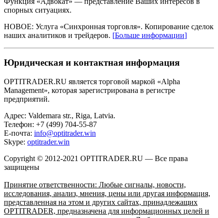
Функция «Адвокат» — представление Ваших интересов в
спорных ситуациях.
НОВОЕ: Услуга «Синхронная торговля». Копирование сделок
наших аналитиков и трейдеров.
[
Больше информации
]
Юридическая и контактная информация
OPTITRADER.RU является торговой маркой «Alpha
Management», которая зарегистрирована в регистре
предприятий.
Адрес: Valdemara str., Riga, Latvia.
Телефон: +7 (499) 704-55-87
E-почта:
info@optitrader.win
Skype:
optitrader.win
Copyright © 2012-2021 OPTITRADER.RU — Все права
защищены
Принятие ответственности: Любые сигналы, новости,
исследования, анализ, мнения, цены или другая информация,
представленная на этом и других сайтах, принадлежащих
OPTITRADER, предназначена для информационных целей и