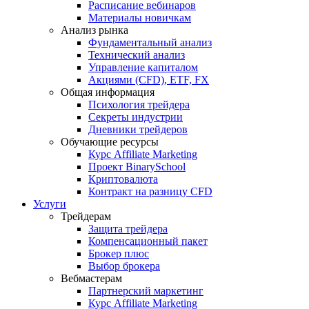
Расписание вебинаров
Материалы новичкам
Анализ рынка
Фундаментальный анализ
Технический анализ
Управление капиталом
Акциями (CFD), ETF, FX
Общая информация
Психология трейдера
Секреты индустрии
Дневники трейдеров
Обучающие ресурсы
Курс Affiliate Marketing
Проект BinarySchool
Криптовалюта
Контракт на разницу CFD
Услуги
Трейдерам
Защита трейдера
Компенсационный пакет
Брокер плюс
Выбор брокера
Вебмастерам
Партнерский маркетинг
Курс Affiliate Marketing