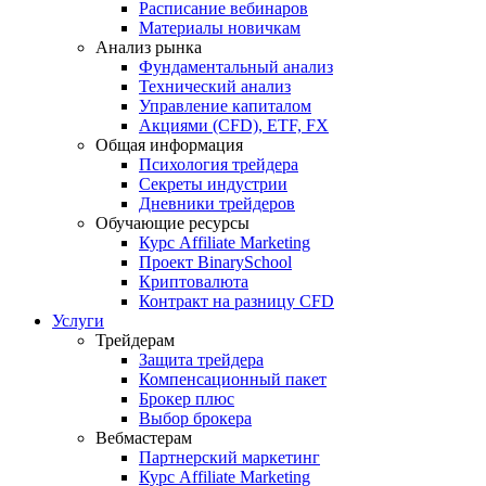
Расписание вебинаров
Материалы новичкам
Анализ рынка
Фундаментальный анализ
Технический анализ
Управление капиталом
Акциями (CFD), ETF, FX
Общая информация
Психология трейдера
Секреты индустрии
Дневники трейдеров
Обучающие ресурсы
Курс Affiliate Marketing
Проект BinarySchool
Криптовалюта
Контракт на разницу CFD
Услуги
Трейдерам
Защита трейдера
Компенсационный пакет
Брокер плюс
Выбор брокера
Вебмастерам
Партнерский маркетинг
Курс Affiliate Marketing