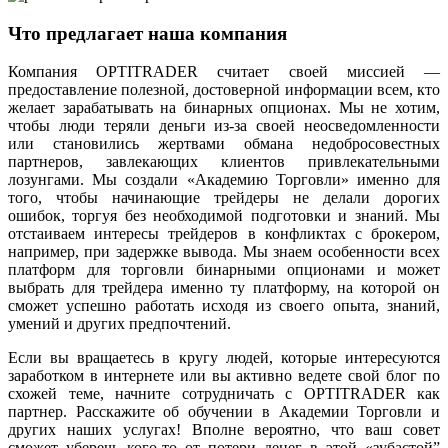
Что предлагает наша компания
Компания OPTITRADER считает своей миссией —
предоставление полезной, достоверной информации всем, кто
желает зарабатывать на бинарных опционах. Мы не хотим,
чтобы люди теряли деньги из-за своей неосведомленности
или становились жертвами обмана недобросовестных
партнеров, завлекающих клиентов привлекательными
лозунгами. Мы создали «Академию Торговли» именно для
того, чтобы начинающие трейдеры не делали дорогих
ошибок, торгуя без необходимой подготовки и знаний. Мы
отстаиваем интересы трейдеров в конфликтах с брокером,
например, при задержке вывода. Мы знаем особенности всех
платформ для торговли бинарными опционами и может
выбрать для трейдера именно ту платформу, на которой он
сможет успешно работать исходя из своего опыта, знаний,
умений и других предпочтений.
Если вы вращаетесь в кругу людей, которые интересуются
заработком в интернете или вы активно ведете свой блог по
схожей теме, начните сотрудничать с OPTITRADER как
партнер. Расскажите об обучении в Академии Торговли и
других наших услугах! Вполне вероятно, что ваш совет
сможет уберечь кого-то от потери денег в этой «зубастой”