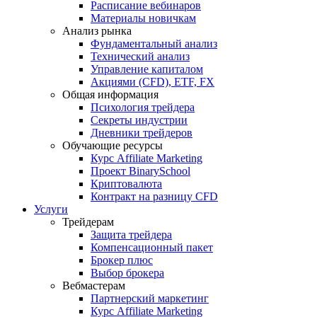
Расписание вебинаров
Материалы новичкам
Анализ рынка
Фундаментальный анализ
Технический анализ
Управление капиталом
Акциями (CFD), ETF, FX
Общая информация
Психология трейдера
Секреты индустрии
Дневники трейдеров
Обучающие ресурсы
Курс Affiliate Marketing
Проект BinarySchool
Криптовалюта
Контракт на разницу CFD
Услуги
Трейдерам
Защита трейдера
Компенсационный пакет
Брокер плюс
Выбор брокера
Вебмастерам
Партнерский маркетинг
Курс Affiliate Marketing