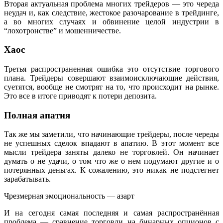
Вторая актуальная проблема многих трейдеров — это череда
неудач и, как следствие, жестокое разочарование в трейдинге,
а во многих случаях и обвинение целой индустрии в
“лохотронстве” и мошенничестве.
Хаос
Третья распространенная ошибка это отсутствие торгового
плана. Трейдеры совершают взаимоисключающие действия,
суетятся, вообще не смотрят на то, что происходит на рынке.
Это все в итоге приводят к потери депозита.
Полная апатия
Так же мы заметили, что начинающие трейдеры, после череды
не успешных сделок впадают в апатию. В этот момент все
мысли трейдера заняты далеко не торговлей. Он начинает
думать о не удачи, о том что же о нем подумают другие и о
потерянных деньгах. К сожалению, это никак не подстегнет
зарабатывать.
Чрезмерная эмоциональность — азарт
И на сегодня самая последняя и самая распространённая
проблема — сравнение торговли на бинарных опционов с