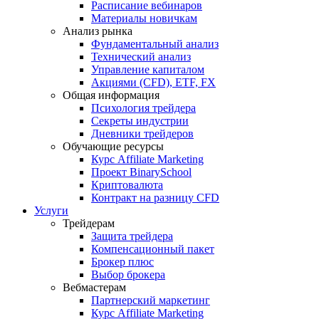
Расписание вебинаров
Материалы новичкам
Анализ рынка
Фундаментальный анализ
Технический анализ
Управление капиталом
Акциями (CFD), ETF, FX
Общая информация
Психология трейдера
Секреты индустрии
Дневники трейдеров
Обучающие ресурсы
Курс Affiliate Marketing
Проект BinarySchool
Криптовалюта
Контракт на разницу CFD
Услуги
Трейдерам
Защита трейдера
Компенсационный пакет
Брокер плюс
Выбор брокера
Вебмастерам
Партнерский маркетинг
Курс Affiliate Marketing